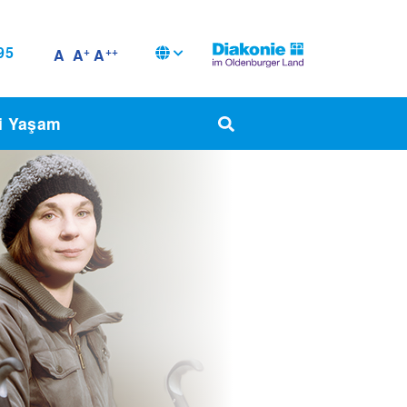
95
+
++
A
A
A
i Yaşam