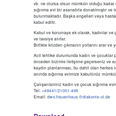
vb. ne olursa olsun mümkün olduğu kadar ç
sığınma evi bir asansörle donatılmıştır ve 
bulunmaktadır. Başka engelleri veya hastal
kabul edilir.
Kabul ve korumaya ek olarak, kadınlar ve ç
ve tavsiye alırlar.
Birlikte krizden çıkmanın yollarını arar ve ye
Acil tehlike durumunda kadın ve çocuklar pol
önceden bizimle iletişime geçerseniz ve 
kaydın planlanması, bu dahil olan herkes iç
anında sığınma evimize kabulünüz mümkü
Çalışanlarımız kadın ve çocuk sığınma evi
Tel:
+49441/21001-495
Email:
dwo.frauenhaus
diakonie-ol.de
Download