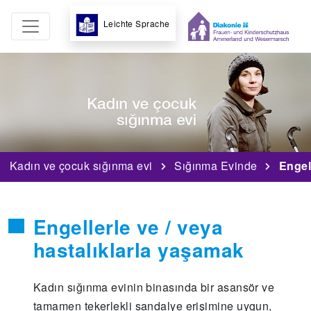
Leichte Sprache
Kadın ve çocuk sığınma evi
Sığınma Evinde
Engell
Engellerle ve / veya
hastalıklarla yaşamak
Kadın sığınma evinin binasında bir asansör ve
tamamen tekerlekli sandalye erişimine uygun,